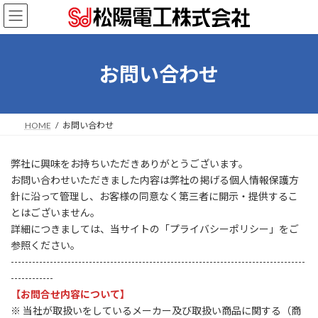
コ
ナ
ン
ビ
テ
ゲ
ン
ー
ツ
シ
お問い合わせ
へ
ョ
ス
ン
キ
に
ッ
移
HOME
お問い合わせ
プ
動
弊社に興味をお持ちいただきありがとうございます。
お問い合わせいただきました内容は弊社の掲げる個人情報保護方
針に沿って管理し、お客様の同意なく第三者に開示・提供するこ
とはございません。
詳細につきましては、当サイトの「プライバシーポリシー」をご
参照ください。
-----------------------------------------------------------------------------------
------------
【お問合せ内容について】
※ 当社が取扱いをしているメーカー及び取扱い商品に関する（商